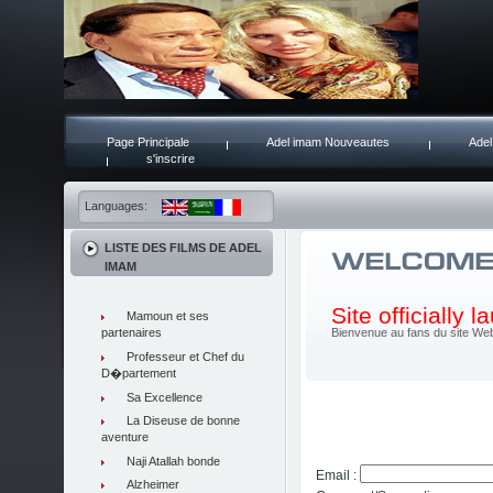
Page Principale
Adel imam Nouveautes
Adel
s'inscrire
Languages:
LISTE DES FILMS DE ADEL
IMAM
Site officially 
Mamoun et ses
partenaires
Bienvenue au fans du site Web 
Professeur et Chef du
D�partement
Sa Excellence
La Diseuse de bonne
aventure
Naji Atallah bonde
Email :
Alzheimer