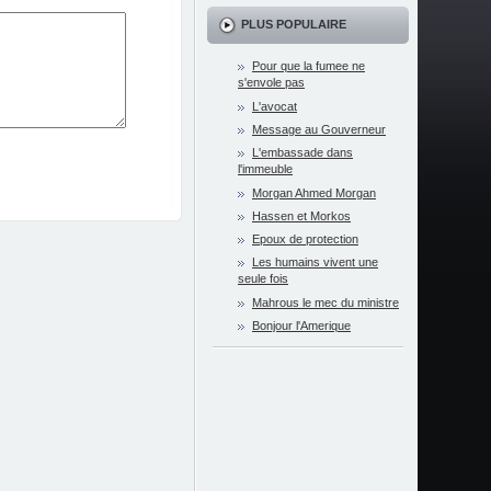
PLUS POPULAIRE
Pour que la fumee ne
s'envole pas
L'avocat
Message au Gouverneur
L'embassade dans
l'immeuble
Morgan Ahmed Morgan
Hassen et Morkos
Epoux de protection
Les humains vivent une
seule fois
Mahrous le mec du ministre
Bonjour l'Amerique