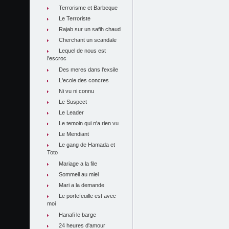
Terrorisme et Barbeque
Le Terroriste
Rajab sur un safih chaud
Cherchant un scandale
Lequel de nous est
l'escroc
Des meres dans l'exsile
L'ecole des concres
Ni vu ni connu
Le Suspect
Le Leader
Le temoin qui n'a rien vu
Le Mendiant
Le gang de Hamada et
Toto
Mariage a la file
Sommeil au miel
Mari a la demande
Le portefeuille est avec
moi
Hanafi le barge
24 heures d'amour