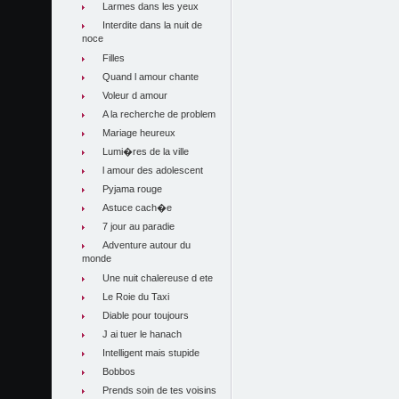
Larmes dans les yeux
Interdite dans la nuit de
noce
Filles
Quand l amour chante
Voleur d amour
A la recherche de problem
Mariage heureux
Lumi�res de la ville
l amour des adolescent
Pyjama rouge
Astuce cach�e
7 jour au paradie
Adventure autour du
monde
Une nuit chalereuse d ete
Le Roie du Taxi
Diable pour toujours
J ai tuer le hanach
Intelligent mais stupide
Bobbos
Prends soin de tes voisins