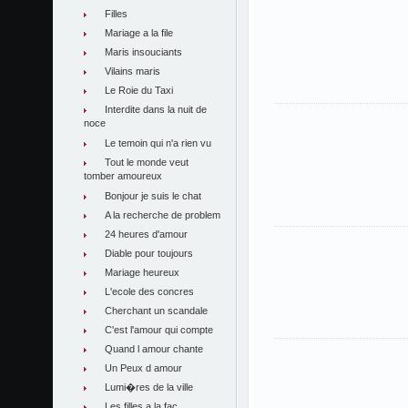
Filles
Mariage a la file
Maris insouciants
Vilains maris
Le Roie du Taxi
Interdite dans la nuit de
noce
Le temoin qui n'a rien vu
Tout le monde veut
tomber amoureux
Bonjour je suis le chat
A la recherche de problem
24 heures d'amour
Diable pour toujours
Mariage heureux
L'ecole des concres
Cherchant un scandale
C'est l'amour qui compte
Quand l amour chante
Un Peux d amour
Lumi�res de la ville
Les filles a la fac