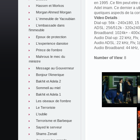
en 1995 .Ce film peut etre
Hassen et Morkos
Adel imam. Ce dernier a ut
Morgan Ahmed Morgan
quelques aspects de la cor
Video Details
:
L' immeuble de Yacoubian
Dial-up: 56k - 240x180, 15 
L'embassade dans
ADSL: 256/512k - 320x240,
l'immeuble
Broadband: 1024k+ - 400x3
Epoux de protection
Audio Dial-up: 22 kHz, Flv
Audio ADSL: 22 kHz, Flv, 
L'experience danoise
Audio Broadband: 44 kHz, F
Prince de l'ombre
Mahrous le mec du
Number of View
: 8
ministre
Message au Gouverneur
Bonjour l'Amerique
Bakhit et Adela 2
Sommeil au miel
Bakhit et Adela 1
Les oiseaux de l'ombre
Le Terroriste
L'oublie
Terrorisme et Barbeque
Sayed le serveur
Shams Zenati