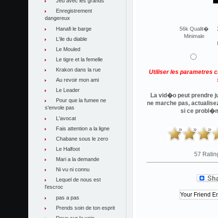
Jeu avec les grands
Enregistrement
dangereux
Hanafi le barge
56k Qualit�
Minimale
L'ile du diable
Le Mouled
Le tigre et la femelle
Krakon dans la rue
Utiliser les parametres 
Au revoir mon ami
Le Leader
La vid�o peut prendre ju
Pour que la fumee ne
ne marche pas, actualise
s'envole pas
si ce probl�
L'avocat
Fais attention a la ligne
Chabane sous le zero
Le Halfoot
57 Ratin
Mari a la demande
Ni vu ni connu
Lequel de nous est
l'escroc
pas a pas
Prends soin de ton esprit