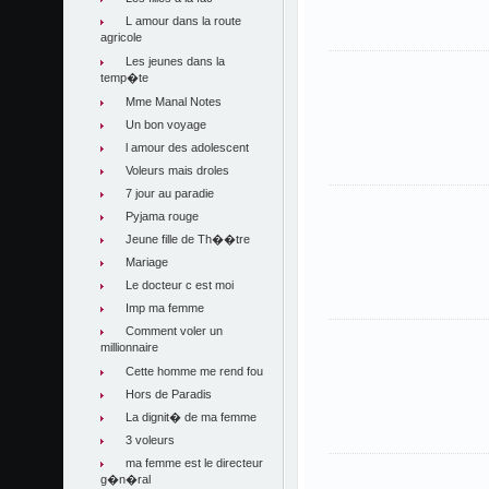
L amour dans la route
agricole
Les jeunes dans la
temp�te
Mme Manal Notes
Un bon voyage
l amour des adolescent
Voleurs mais droles
7 jour au paradie
Pyjama rouge
Jeune fille de Th��tre
Mariage
Le docteur c est moi
Imp ma femme
Comment voler un
millionnaire
Cette homme me rend fou
Hors de Paradis
La dignit� de ma femme
3 voleurs
ma femme est le directeur
g�n�ral