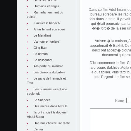
Deux sur la voie
Humains et anges
Dans ce film Adel Imam joue
Ramadan en haut du
bureau et repare les radi
volcan
fois dans le train, il y av
J ai tuer le hanach
qui �tait poursuivi par la
�t� forc� de laisser un 
Antar tenant son epee
Le Mendiant
Arrivee � la maison, A
L'amour en cellule
appartenait � Bakhit. Ce d
Cinq Bab
deux ont accept� d'ouvri
Le demon
document qui prouve
Le delinquant
D'ici commence le film: 
A la porte du ministre
la drogue, Bakhit et Adil
le guaspiller. Plus tard 
Les demons du ballon
tout l'argent. Le film 
Le gang de Hamada et
Toto
Les humains vivent une
seule fois
Le Suspect
Name :
Des meres dans l'exsile
Ils ont choisit le docteur
Abdul Baset
Une nuit chalereuse d ete
L'enfer