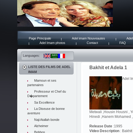
Page Principale
Adel imam Nouveautes
Adel
Adel Imam photos
Contact
FAQ
Languages:
LISTE DES FILMS DE ADEL
Bakhit et Adela 1
IMAM
Adel I
Mamoun et ses
partenaires
Professeur et Chef du
D�partement
Sa Excellence
La Diseuse de bonne
Metwali ,Housin Housni , 
aventure
Hinedi ,Hanem Mohamed ,
Naji Atallah bonde
Alzheimer
Release Date
:1995
Video Description
: Bakhit
Bobbos