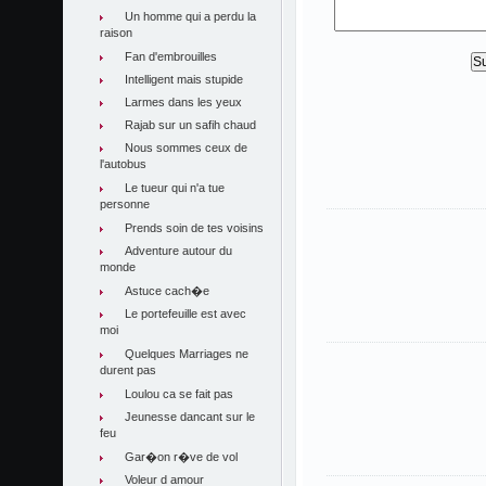
Un homme qui a perdu la
raison
Fan d'embrouilles
Intelligent mais stupide
Larmes dans les yeux
Rajab sur un safih chaud
Nous sommes ceux de
l'autobus
Le tueur qui n'a tue
personne
Prends soin de tes voisins
Adventure autour du
monde
Astuce cach�e
Le portefeuille est avec
moi
Quelques Marriages ne
durent pas
Loulou ca se fait pas
Jeunesse dancant sur le
feu
Gar�on r�ve de vol
Voleur d amour