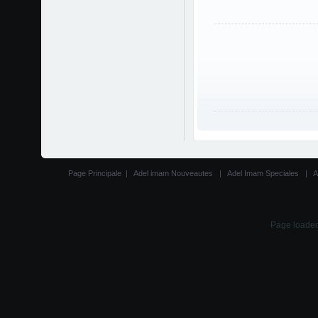
Page Principale
|
Adel imam Nouveautes
|
Adel Imam Speciales
|
A
Page loaded