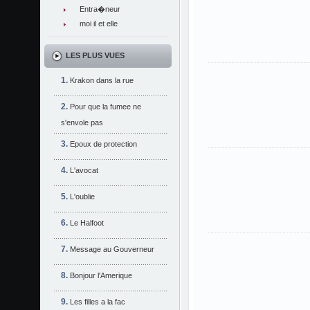
Entra�neur
moi il et elle
LES PLUS VUES
Krakon dans la rue
Pour que la fumee ne
s'envole pas
Epoux de protection
L'avocat
L'oublie
Le Halfoot
Message au Gouverneur
Bonjour l'Amerique
Les filles a la fac